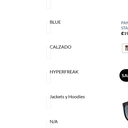
BLUE
PA
ST
₡
1
CALZADO
HYPERFREAK
SA
Jackets y Hoodies
N/A