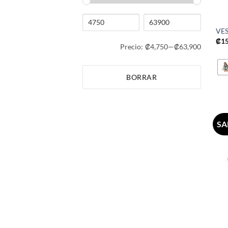
VES
₡
1
Precio:
₡4,750
—
₡63,900
BORRAR
SA