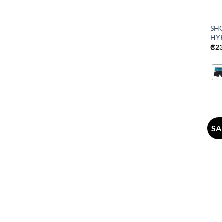
SH
HY
₡
2
SA