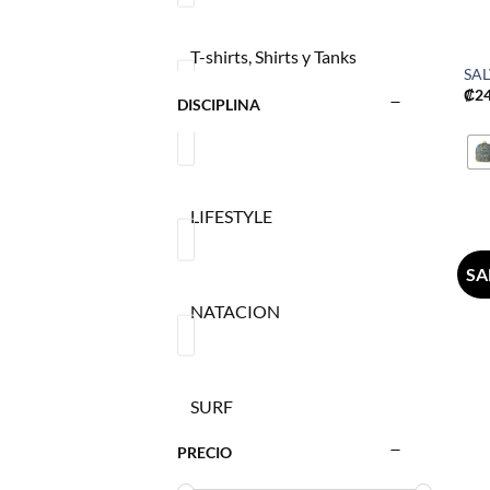
T-shirts, Shirts y Tanks
SA
₡
2
DISCIPLINA
TRVLR
LIFESTYLE
Vestidos y Faldas
SA
NATACION
SURF
PRECIO