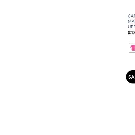
CA
MA
UPF
₡
1
SA