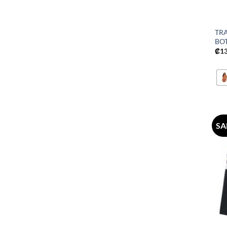
TR
BO
₡
1
SA