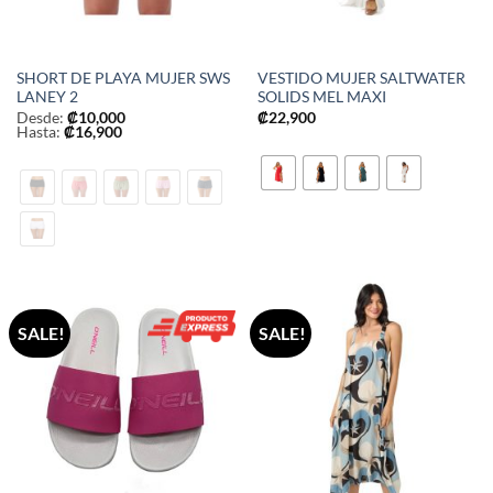
SHORT DE PLAYA MUJER SWS
VESTIDO MUJER SALTWATER
LANEY 2
SOLIDS MEL MAXI
Desde:
₡
10,000
₡
22,900
Hasta:
₡
16,900
SALE!
SALE!