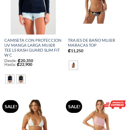
CAMISETA CON PROTECCION
TRAJES DE BAÑO MUJER
UV MANGA LARGA MUJER
MARACAS TOP
TEE LS RASH GUARD SLIM FIT
₡
11,250
W C
Desde:
₡
20,350
Hasta:
₡
22,900
SALE!
SALE!