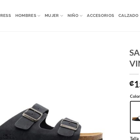
PRESS
HOMBRES
MUJER
NIÑO
ACCESORIOS
CALZADO
SA
VI
1
₡
Color
Talla