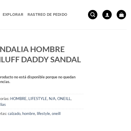
EXPLORAR
RASTREO DE PEDIDO
NDALIA HOMBRE
LUFF DADDY SANDAL
producto no está disponible porque no quedan
encias.
orías:
HOMBRE
,
LIFESTYLE
,
N/A
,
ONEILL
,
lias
etas:
calzado
,
hombre
,
lifestyle
,
oneill