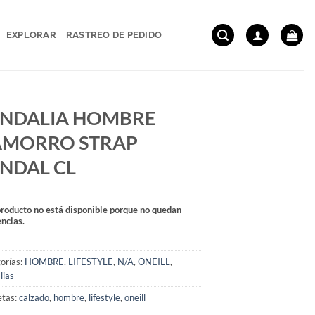
EXPLORAR
RASTREO DE PEDIDO
NDALIA HOMBRE
AMORRO STRAP
NDAL CL
producto no está disponible porque no quedan
encias.
orías:
HOMBRE
,
LIFESTYLE
,
N/A
,
ONEILL
,
lias
etas:
calzado
,
hombre
,
lifestyle
,
oneill