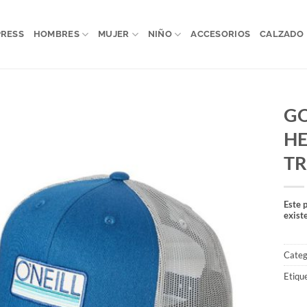
PRESS
HOMBRES
MUJER
NIÑO
ACCESORIOS
CALZADO
GO
H
TR
Este 
exist
Categ
Etiqu