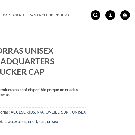
EXPLORAR
RASTREO DE PEDIDO
RRAS UNISEX
EADQUARTERS
UCKER CAP
producto no está disponible porque no quedan
encias.
orías:
ACCESORIOS
,
N/A
,
ONEILL
,
SURF
,
UNISEX
etas:
accesorios
,
oneill
,
surf
,
unisex