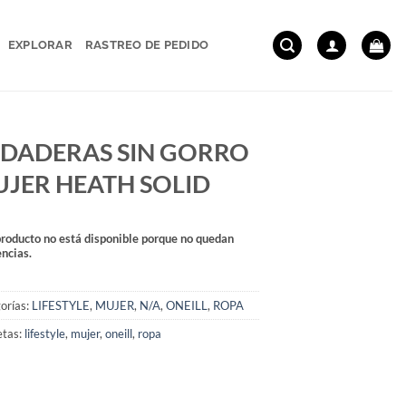
EXPLORAR
RASTREO DE PEDIDO
DADERAS SIN GORRO
JER HEATH SOLID
producto no está disponible porque no quedan
encias.
orías:
LIFESTYLE
,
MUJER
,
N/A
,
ONEILL
,
ROPA
etas:
lifestyle
,
mujer
,
oneill
,
ropa