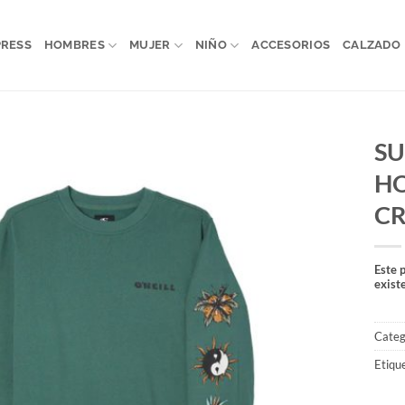
PRESS
HOMBRES
MUJER
NIÑO
ACCESORIOS
CALZADO
SU
HO
C
Este 
exist
Categ
Etiqu