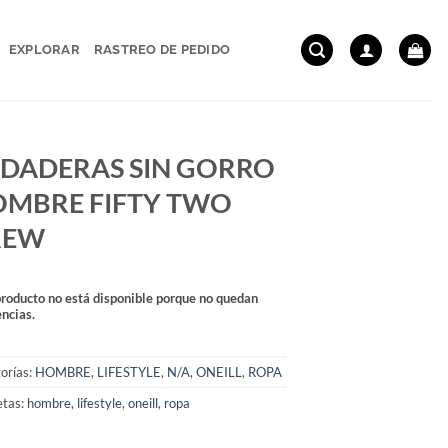
EXPLORAR
RASTREO DE PEDIDO
DADERAS SIN GORRO
MBRE FIFTY TWO
REW
producto no está disponible porque no quedan
encias.
orías:
HOMBRE
,
LIFESTYLE
,
N/A
,
ONEILL
,
ROPA
etas:
hombre
,
lifestyle
,
oneill
,
ropa