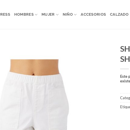
PRESS
HOMBRES
MUJER
NIÑO
ACCESORIOS
CALZADO
SH
S
Este 
exist
Categ
Etiqu