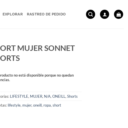
EXPLORAR
RASTREO DE PEDIDO
ORT MUJER SONNET
HORTS
producto no está disponible porque no quedan
encias.
orías:
LIFESTYLE
,
MUJER
,
N/A
,
ONEILL
,
Shorts
etas:
lifestyle
,
mujer
,
oneill
,
ropa
,
short