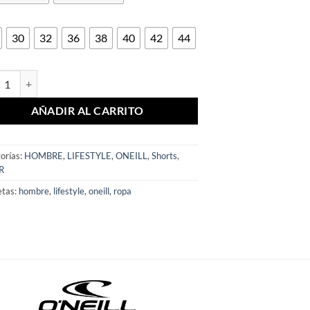
30
32
36
38
40
42
44
T HOMBRE TRVLR CARGO 20 cantidad
AÑADIR AL CARRITO
orías:
HOMBRE
,
LIFESTYLE
,
ONEILL
,
Shorts
,
R
etas:
hombre
,
lifestyle
,
oneill
,
ropa