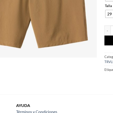
Talla
29
SHOR
Categ
TRVL
Etiqu
AYUDA
Términos y Condiciones