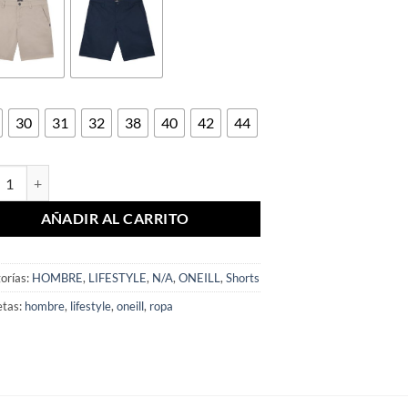
30
31
32
38
40
42
44
T HOMBRE REDWOOD SHORT cantidad
AÑADIR AL CARRITO
orías:
HOMBRE
,
LIFESTYLE
,
N/A
,
ONEILL
,
Shorts
etas:
hombre
,
lifestyle
,
oneill
,
ropa