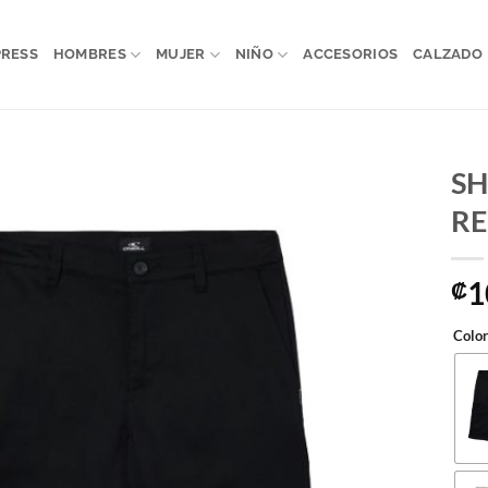
PRESS
HOMBRES
MUJER
NIÑO
ACCESORIOS
CALZADO
S
R
1
₡
Color