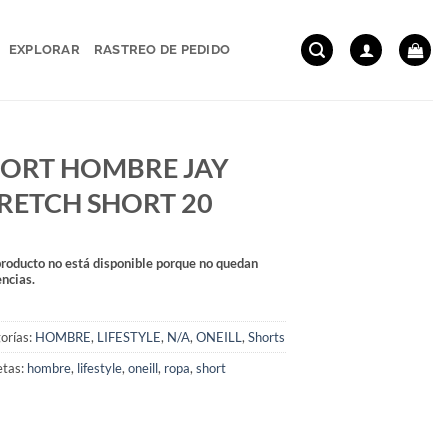
EXPLORAR
RASTREO DE PEDIDO
ORT HOMBRE JAY
RETCH SHORT 20
producto no está disponible porque no quedan
encias.
orías:
HOMBRE
,
LIFESTYLE
,
N/A
,
ONEILL
,
Shorts
etas:
hombre
,
lifestyle
,
oneill
,
ropa
,
short