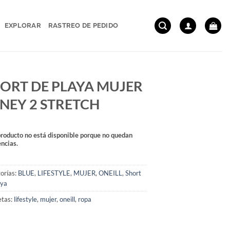
EXPLORAR
RASTREO DE PEDIDO
ORT DE PLAYA MUJER
NEY 2 STRETCH
producto no está disponible porque no quedan
encias.
orías:
BLUE
,
LIFESTYLE
,
MUJER
,
ONEILL
,
Short
aya
etas:
lifestyle
,
mujer
,
oneill
,
ropa