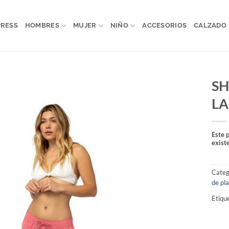
PRESS
HOMBRES
MUJER
NIÑO
ACCESORIOS
CALZADO
SH
LA
Este 
exist
Categ
de pl
Etiqu