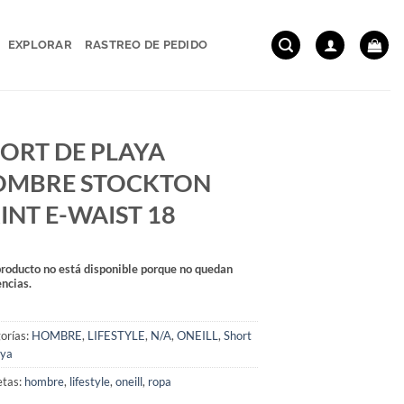
EXPLORAR
RASTREO DE PEDIDO
ORT DE PLAYA
OMBRE STOCKTON
INT E-WAIST 18
producto no está disponible porque no quedan
encias.
orías:
HOMBRE
,
LIFESTYLE
,
N/A
,
ONEILL
,
Short
aya
etas:
hombre
,
lifestyle
,
oneill
,
ropa