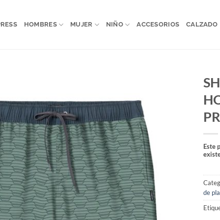
PRESS
HOMBRES
MUJER
NIÑO
ACCESORIOS
CALZADO
SH
H
PR
Este 
exist
Categ
de pl
Etiqu