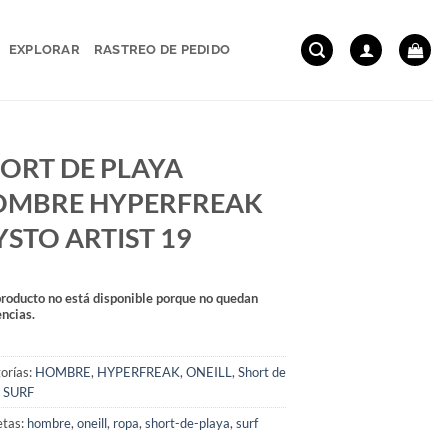
EXPLORAR
RASTREO DE PEDIDO
ORT DE PLAYA
OMBRE HYPERFREAK
STO ARTIST 19
producto no está disponible porque no quedan
encias.
orías:
HOMBRE
,
HYPERFREAK
,
ONEILL
,
Short de
,
SURF
etas:
hombre
,
oneill
,
ropa
,
short-de-playa
,
surf