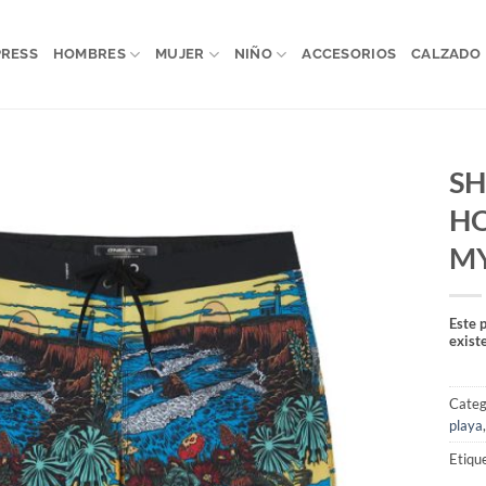
PRESS
HOMBRES
MUJER
NIÑO
ACCESORIOS
CALZADO
SH
H
MY
Este 
exist
Categ
playa
Etiqu