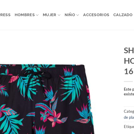
PRESS
HOMBRES
MUJER
NIÑO
ACCESORIOS
CALZADO
SH
H
16
Este 
exist
Categ
de pl
Etiqu