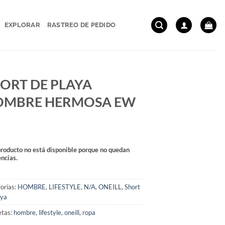
EXPLORAR
RASTREO DE PEDIDO
ORT DE PLAYA
OMBRE HERMOSA EW
producto no está disponible porque no quedan
encias.
orías:
HOMBRE
,
LIFESTYLE
,
N/A
,
ONEILL
,
Short
aya
etas:
hombre
,
lifestyle
,
oneill
,
ropa