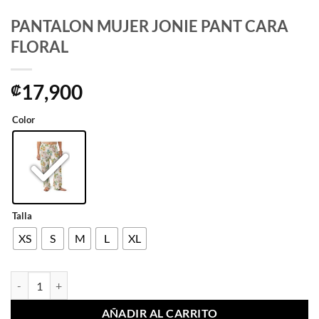
PANTALON MUJER JONIE PANT CARA
FLORAL
17,900
₡
Color
Talla
XS
S
M
L
XL
PANTALON MUJER JONIE PANT CARA FLORAL cantidad
AÑADIR AL CARRITO