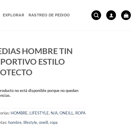
EXPLORAR
RASTREO DE PEDIDO
DIAS HOMBRE TIN
PORTIVO ESTILO
ROTECTO
producto no está disponible porque no quedan
encias.
orías:
HOMBRE
,
LIFESTYLE
,
N/A
,
ONEILL
,
ROPA
etas:
hombre
,
lifestyle
,
oneill
,
ropa