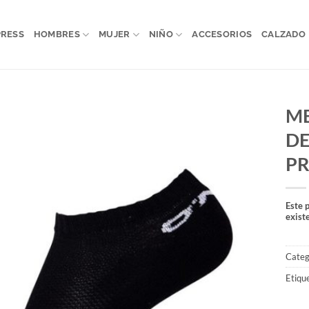
PRESS
HOMBRES
MUJER
NIÑO
ACCESORIOS
CALZADO
ME
DE
P
Este 
exist
Categ
Etiqu