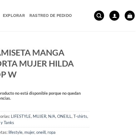
EXPLORAR
RASTREO DE PEDIDO
AMISETA MANGA
RTA MUJER HILDA
OP W
producto no está disponible porque no quedan
encias.
orías:
LIFESTYLE
,
MUJER
,
N/A
,
ONEILL
,
T-shirts,
 y Tanks
etas:
lifestyle
,
mujer
,
oneill
,
ropa