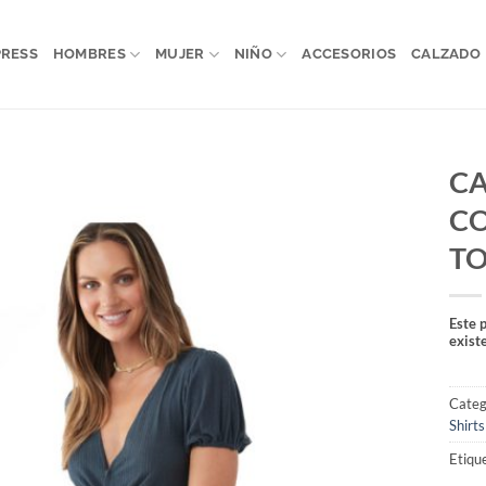
PRESS
HOMBRES
MUJER
NIÑO
ACCESORIOS
CALZADO
C
CO
T
Este 
exist
Categ
Shirts
Etiqu