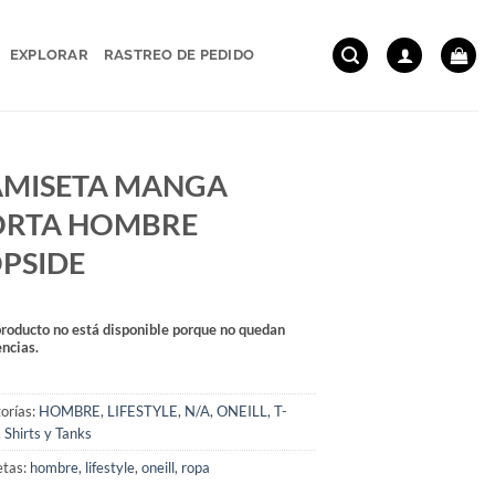
EXPLORAR
RASTREO DE PEDIDO
AMISETA MANGA
ORTA HOMBRE
PSIDE
producto no está disponible porque no quedan
encias.
orías:
HOMBRE
,
LIFESTYLE
,
N/A
,
ONEILL
,
T-
, Shirts y Tanks
etas:
hombre
,
lifestyle
,
oneill
,
ropa