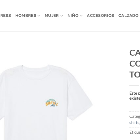
PRESS
HOMBRES
MUJER
NIÑO
ACCESORIOS
CALZADO
C
C
TO
Este 
exist
Categ
shirts
Etiqu