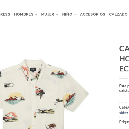
PRESS
HOMBRES
MUJER
NIÑO
ACCESORIOS
CALZADO
CA
HO
EC
Este 
exist
Categ
shirts
Etiqu