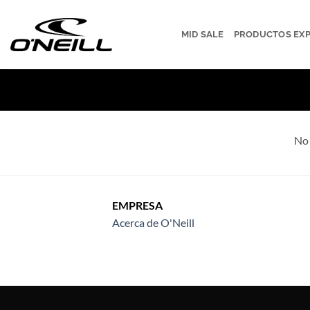
Saltar
al
MID SALE
PRODUCTOS EX
contenido
No 
EMPRESA
Acerca de O'Neill