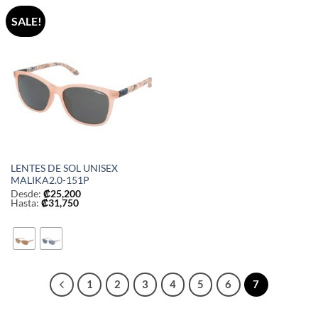
SALE!
LENTES DE SOL UNISEX
MALIKA2.0-151P
Desde:
₡
25,200
Hasta:
₡
31,750
1
2
3
4
5
6
7