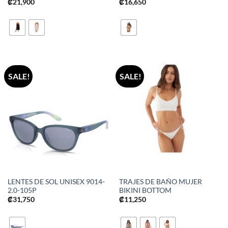
₡
21,900
₡
16,650
SALE!
SALE!
LENTES DE SOL UNISEX 9014-
TRAJES DE BAÑO MUJER
2.0-105P
BIKINI BOTTOM
₡
31,750
₡
11,250